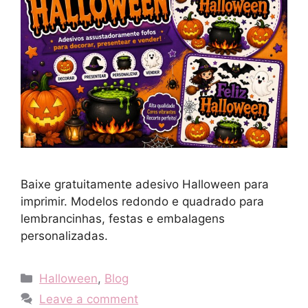
Baixe gratuitamente adesivo Halloween para
imprimir. Modelos redondo e quadrado para
lembrancinhas, festas e embalagens
personalizadas.
Categories
Halloween
,
Blog
Leave a comment