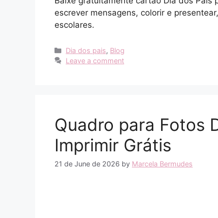
Baixe gratuitamente cartão Dia dos Pais 
escrever mensagens, colorir e presentear,
escolares.
Categories
Dia dos pais
,
Blog
Leave a comment
Quadro para Fotos D
Imprimir Grátis
21 de June de 2026
by
Marcela Bermudes