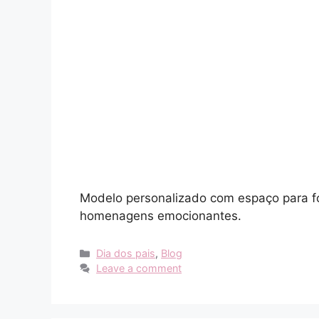
Modelo personalizado com espaço para fo
homenagens emocionantes.
Categories
Dia dos pais
,
Blog
Leave a comment