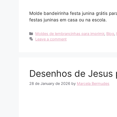
Molde bandeirinha festa junina grátis par
festas juninas em casa ou na escola.
Categories
Moldes de lembrancinhas para imprimir
,
Blog
,
Leave a comment
Desenhos de Jesus p
28 de January de 2026
by
Marcela Bermudes