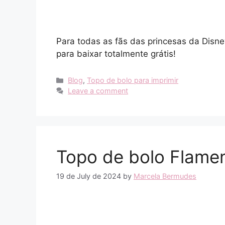
Para todas as fãs das princesas da Disney
para baixar totalmente grátis!
Categories
Blog
,
Topo de bolo para imprimir
Leave a comment
Topo de bolo Flame
19 de July de 2024
by
Marcela Bermudes