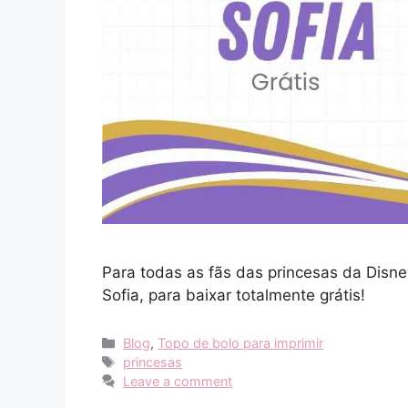
Para todas as fãs das princesas da Disney
Sofia, para baixar totalmente grátis!
Categories
Blog
,
Topo de bolo para imprimir
Tags
princesas
Leave a comment