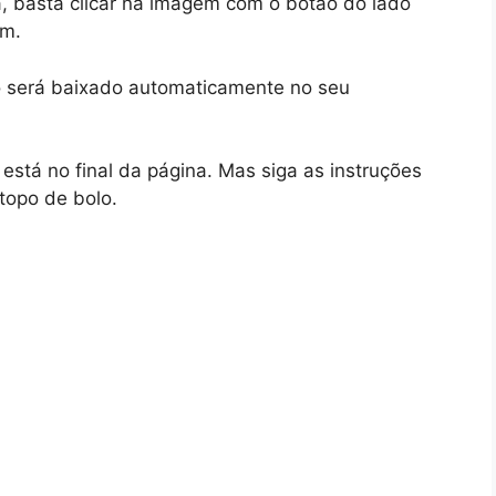
a, basta clicar na imagem com o botão do lado
em.
lo será baixado automaticamente no seu
está no final da página. Mas siga as instruções
topo de bolo.