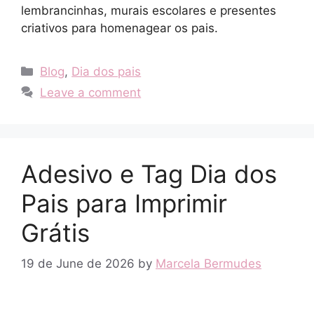
lembrancinhas, murais escolares e presentes
criativos para homenagear os pais.
Categories
Blog
,
Dia dos pais
Leave a comment
Adesivo e Tag Dia dos
Pais para Imprimir
Grátis
19 de June de 2026
by
Marcela Bermudes