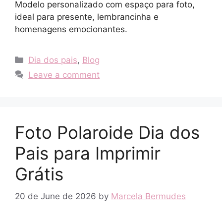
Modelo personalizado com espaço para foto,
ideal para presente, lembrancinha e
homenagens emocionantes.
Categories
Dia dos pais
,
Blog
Leave a comment
Foto Polaroide Dia dos
Pais para Imprimir
Grátis
20 de June de 2026
by
Marcela Bermudes