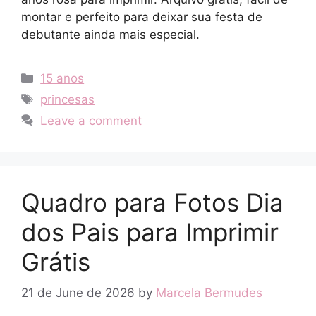
montar e perfeito para deixar sua festa de
debutante ainda mais especial.
Categories
15 anos
Tags
princesas
Leave a comment
Quadro para Fotos Dia
dos Pais para Imprimir
Grátis
21 de June de 2026
by
Marcela Bermudes