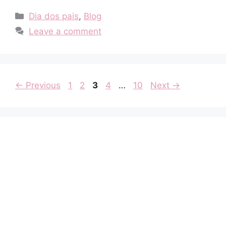
Categories
Dia dos pais
,
Blog
Leave a comment
Page
Page
Page
Page
Page
←
Previous
1
2
3
4
…
10
Next
→